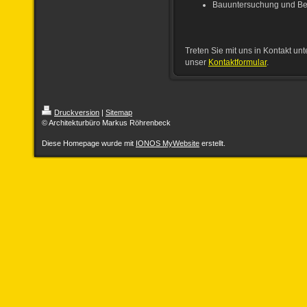
Bauuntersuchung und B
Treten Sie mit uns in Kontakt u
unser
Kontaktformular
.
Druckversion
|
Sitemap
© Architekturbüro Markus Röhrenbeck
Diese Homepage wurde mit
IONOS MyWebsite
erstellt.