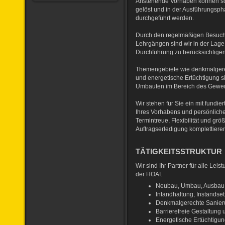
Anstehende Vorhaben können sow
gelöst und in der Ausführungsph
durchgeführt werden.
Durch den regelmäßigen Besuc
Lehrgängen sind wir in der Lag
Durchführung zu berücksichtigen
Themengebiete wie denkmalgerec
und energetische Ertüchtigung s
Umbauten im Bereich des Gewe
Wir stehen für Sie ein mit fund
Ihres Vorhabens und persönlich
Termintreue, Flexibilität und grö
Auftragserledigung komplettiere
TÄTIGKEITSSTRUKTUR
Wir sind Ihr Partner für alle Le
der HOAI.
Neubau, Umbau, Ausbau
Intandhaltung, Instandse
Denkmalgerechte Sanie
Barrierefreie Gestaltu
Energetische Ertüchtigu